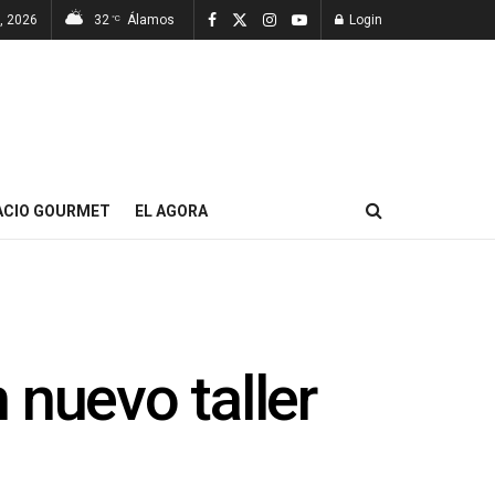
7, 2026
32
Álamos
Login
°C
ACIO GOURMET
EL AGORA
 nuevo taller