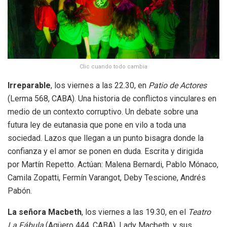
Clic cuando todo cambia
Irreparable
, los viernes a las 22.30, en
Patio de Actores
(Lerma 568, CABA). Una historia de conflictos vinculares en
medio de un contexto corruptivo. Un debate sobre una
futura ley de eutanasia que pone en vilo a toda una
sociedad. Lazos que llegan a un punto bisagra donde la
confianza y el amor se ponen en duda. Escrita y dirigida
por Martín Repetto. Actúan: Malena Bernardi, Pablo Mónaco,
Camila Zopatti, Fermín Varangot, Deby Tescione, Andrés
Pabón.
La señora Macbeth
, los viernes a las 19.30, en el
Teatro
La Fábula
(Agüero 444, CABA). Lady Macbeth, y sus