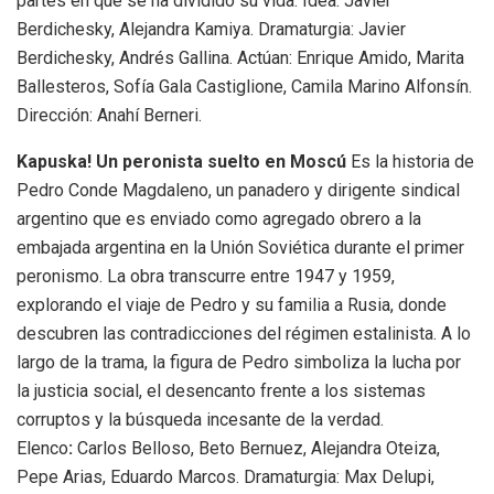
partes en que se ha dividido su vida. Idea: Javier
Berdichesky, Alejandra Kamiya. Dramaturgia: Javier
Berdichesky, Andrés Gallina. Actúan: Enrique Amido, Marita
Ballesteros, Sofía Gala Castiglione, Camila Marino Alfonsín.
Dirección: Anahí Berneri.
Kapuska! Un peronista suelto en Moscú
Es la historia de
Pedro Conde Magdaleno, un panadero y dirigente sindical
argentino que es enviado como agregado obrero a la
embajada argentina en la Unión Soviética durante el primer
peronismo. La obra transcurre entre 1947 y 1959,
explorando el viaje de Pedro y su familia a Rusia, donde
descubren las contradicciones del régimen estalinista. A lo
largo de la trama, la figura de Pedro simboliza la lucha por
la justicia social, el desencanto frente a los sistemas
corruptos y la búsqueda incesante de la verdad.
Elenco
:
Carlos Belloso, Beto Bernuez, Alejandra Oteiza,
Pepe Arias, Eduardo Marcos. Dramaturgia: Max Delupi,