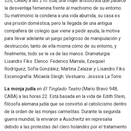
326, CABA) a las 21h. Eda, una mujer aristócrata que padece
la desventaja femenina frente al machismo de su entorno.
Su matrimonio la condena a una vida aburrida, su casa es
una prisión doméstica, pero la llegada de una antigua
compañera de colegio que viene a pedir ayuda, la motiva
para llevar adelante un juego peligroso de manipulación y
destrucción, tanto de ella misma cómo de su entorno, y
finalmente, todo se le va de las manos. Dramaturgia:
Lisandro Fiks. Elenco: Federico Marrale, Ezequiel
Rodríguez, Sofía González, Martina Zalazar y Lisandro Fiks.
Escenografía: Micaela Sleigh. Vestuario: Jessica La Torre.
La monja judía
en
El Tinglado Teatro
(Mario Bravo 948,
CABA) a las horas 22. Está basada en la vida de Edith Stein,
filósofa alemana judía que se convirtió al catolicismo dentro
de la orden de las monjas carmelitas. Durante la segunda
guerra mundial, la enviaron a Auschwitz en represalia
debido a las protestas del clero holandés por el tratamiento