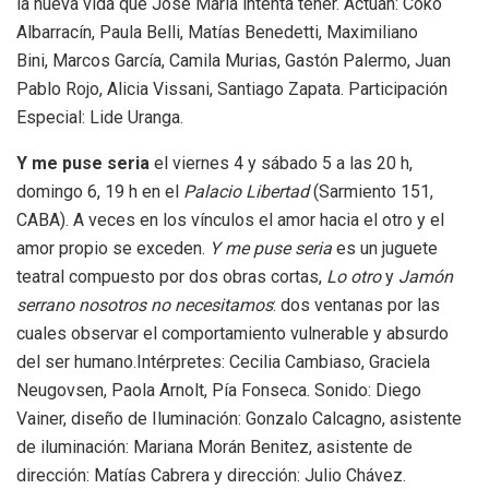
la nueva vida que José María intenta tener. Actúan: Cokó
Albarracín, Paula Belli, Matías Benedetti, Maximiliano
Bini, Marcos García, Camila Murias, Gastón Palermo, Juan
Pablo Rojo, Alicia Vissani, Santiago Zapata. Participación
Especial: Lide Uranga.
Y me puse seria
el viernes 4 y sábado 5 a las 20 h,
domingo 6, 19 h en el
Palacio Libertad
(Sarmiento 151,
CABA). A veces en los vínculos el amor hacia el otro y el
amor propio se exceden.
Y me puse seria
es un juguete
teatral compuesto por dos obras cortas,
Lo otro
y
Jamón
serrano nosotros no necesitamos
: dos ventanas por las
cuales observar el comportamiento vulnerable y absurdo
del ser humano.Intérpretes: Cecilia Cambiaso, Graciela
Neugovsen, Paola Arnolt, Pía Fonseca. Sonido: Diego
Vainer, diseño de Iluminación: Gonzalo Calcagno, asistente
de iluminación: Mariana Morán Benitez, asistente de
dirección: Matías Cabrera y dirección: Julio Chávez.