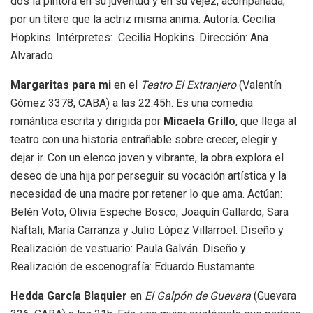
dos la pintora en su juventud y en su vejez, acompañada,
por un títere que la actriz misma anima. Autoría: Cecilia
Hopkins. Intérpretes: Cecilia Hopkins. Dirección: Ana
Alvarado.
Margaritas para mi
en el
Teatro El Extranjero
(Valentín
Gómez 3378, CABA) a las 22:45h. Es una comedia
romántica escrita y dirigida por
Micaela Grillo
, que llega al
teatro con una historia entrañable sobre crecer, elegir y
dejar ir. Con un elenco joven y vibrante, la obra explora el
deseo de una hija por perseguir su vocación artística y la
necesidad de una madre por retener lo que ama. Actúan:
Belén Voto, Olivia Espeche Bosco, Joaquín Gallardo, Sara
Naftali, María Carranza y Julio López Villarroel. Diseño y
Realización de vestuario: Paula Galván. Diseño y
Realización de escenografía: Eduardo Bustamante.
Hedda García Blaquier
en
El Galpón de Guevara
(Guevara