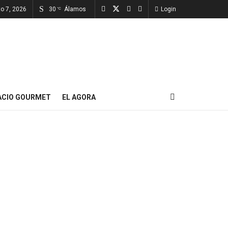
to 7, 2026
30
Álamos
Login
°C
ACIO GOURMET
EL AGORA