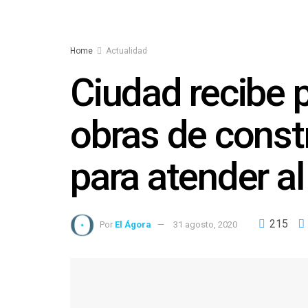
Home
Actualidad
Ciudad recibe 
obras de const
para atender al 
215
Por
El Ágora
31 agosto, 2020