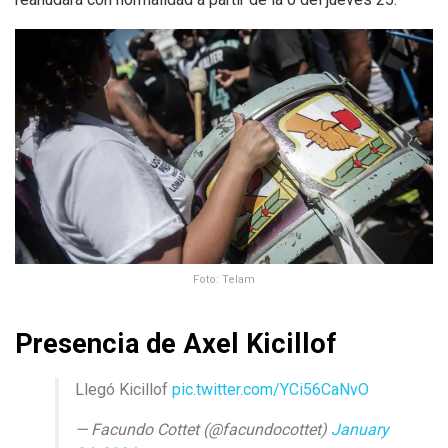
Foto: Telam
Presencia de Axel Kicillof
Llegó Kicillof
pic.twitter.com/YCi56CaNvO
— Facundo Cottet (@facundocottet)
January