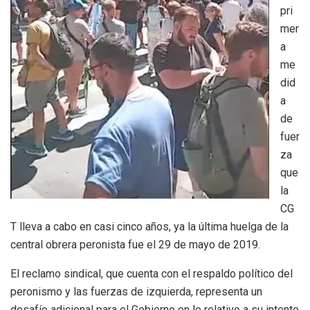
pri
mer
a
me
did
a
de
fuer
za
que
la
CG
T lleva a cabo en casi cinco años, ya la última huelga de la
central obrera peronista fue el 29 de mayo de 2019.
El reclamo sindical, que cuenta con el respaldo político del
peronismo y las fuerzas de izquierda, representa un
desafío adicional para el Gobierno en lo relativo a su intento