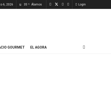
to 6, 2026
35
Álamos
Login
°C
ACIO GOURMET
EL AGORA