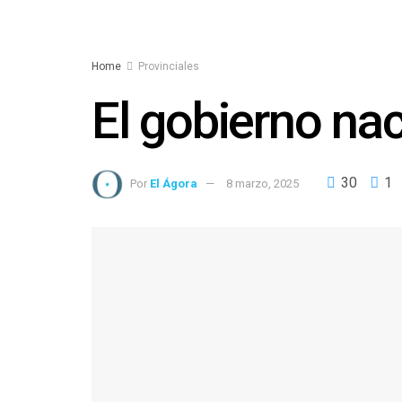
Home
Provinciales
El gobierno nac
30
1
Por
El Ágora
8 marzo, 2025