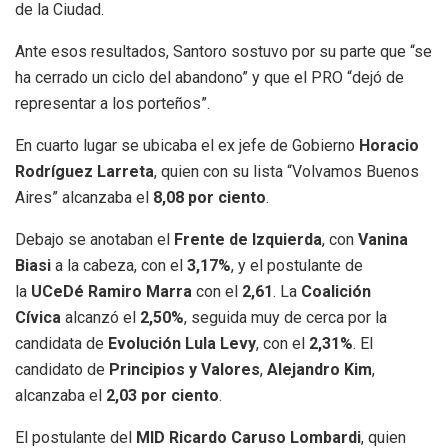
de la Ciudad.
Ante esos resultados, Santoro sostuvo por su parte que “se
ha cerrado un ciclo del abandono” y que el PRO “dejó de
representar a los porteños”.
En cuarto lugar se ubicaba el ex jefe de Gobierno
Horacio
Rodríguez Larreta
, quien con su lista “Volvamos Buenos
Aires” alcanzaba el
8,08 por ciento
.
Debajo se anotaban el
Frente de Izquierda
, con
Vanina
Biasi
a la cabeza, con el
3,17%
, y el postulante de
la
UCeDé
Ramiro Marra
con el
2,61
. La
Coalición
Cívica
alcanzó el
2,50%
, seguida muy de cerca por la
candidata de
Evolución
Lula Levy
, con el
2,31%
. El
candidato de
Principios y Valores
,
Alejandro Kim
,
alcanzaba el
2,03 por ciento
.
El postulante del
MID
Ricardo Caruso Lombardi
, quien