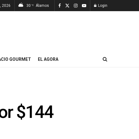
7, 2026
30
Álamos
Login
°C
ACIO GOURMET
EL AGORA
por $144