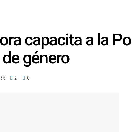
a capacita a la Pol
a de género
35
2
0