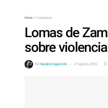
Home
Conurbano
Lomas de Zamor
sobre violenci
Por
Sandra Capocchi
21 agosto, 2016