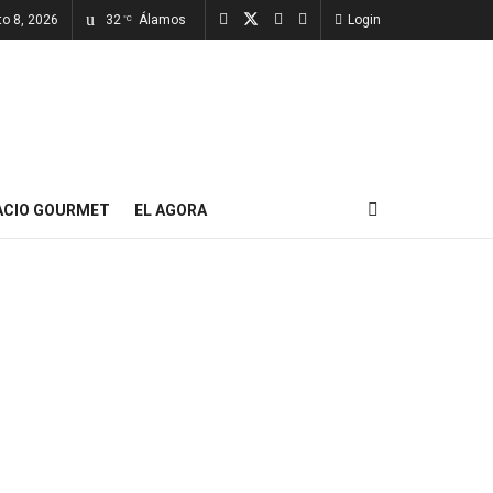
o 8, 2026
32
Álamos
Login
°C
ACIO GOURMET
EL AGORA