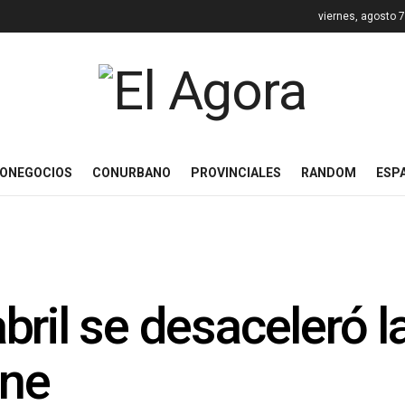
viernes, agosto 
ONEGOCIOS
CONURBANO
PROVINCIALES
RANDOM
ESP
ril se desaceleró l
rne