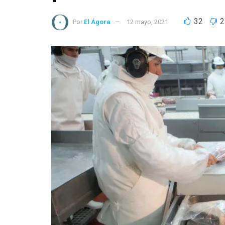
32
2
Por
El Ágora
12 mayo, 2021