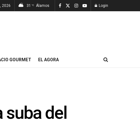
7, 2026
31
Álamos
Login
°C
ACIO GOURMET
EL AGORA
a suba del