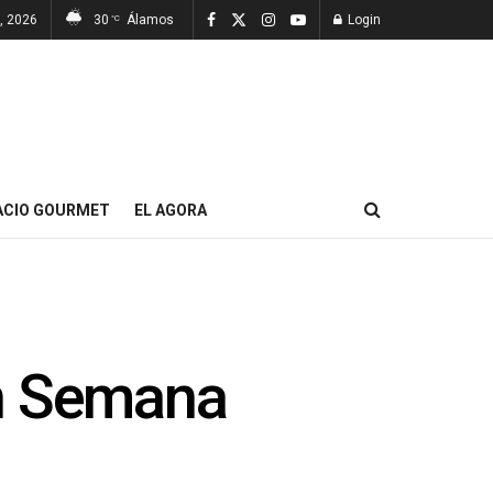
, 2026
30
Álamos
Login
°C
ACIO GOURMET
EL AGORA
 en Semana