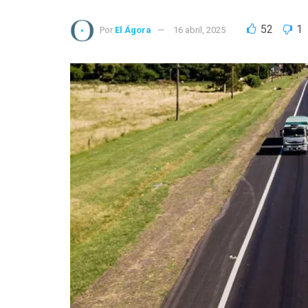
52
1
Por
El Ágora
16 abril, 2025