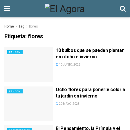
Home
Tag
flores
Etiqueta:
flores
10 bulbos que se pueden plantar
RANDOM
en otoño e invierno
10 JUNIO, 2023
Ocho flores para ponerle color a
RANDOM
tu jardín en invierno
20 MAYO, 2023
El Pensamiento, la Prímula y el