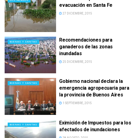
DESTACADOS
evacuación en Santa Fe
27 DICIEMBRE, 2015
Recomendaciones para
BUENAS Y SANTAS
ganaderos de las zonas
inundadas
25 DICIEMBRE, 2015
Gobierno nacional declara la
BUENAS Y SANTAS
emergencia agropecuaria para
la provincia de Buenos Aires
1 SEPTIEMBRE, 2015
Eximición de Impuestos para los
BUENAS Y SANTAS
afectados de inundaciones
28 AGOSTO, 2015