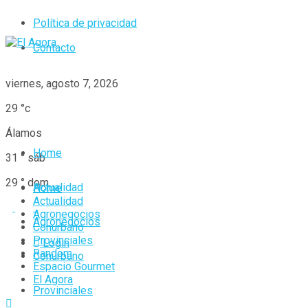
Política de privacidad
Contacto
viernes, agosto 7, 2026
29
°c
Álamos
Home
31
°
sáb
29
°
dom
Actualidad
Home
Actualidad
Agronegocios
Agronegocios
Conurbano
Provinciales
Login
Random
Conurbano
Espacio Gourmet
El Agora
Provinciales