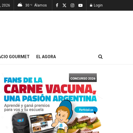
, 2026
30
Álamos
Login
°C
ACIO GOURMET
EL AGORA