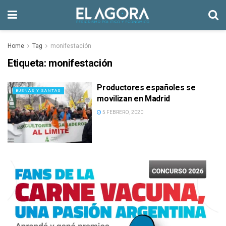
Home
Tag
monifestación
Etiqueta:
monifestación
Productores españoles se
BUENAS Y SANTAS
movilizan en Madrid
5 FEBRERO, 2020