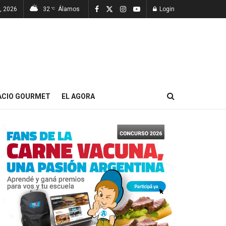
, 2026
32
Álamos
Login
°C
ACIO GOURMET
EL AGORA