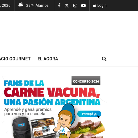
7, 2026
29
Álamos
Login
°C
ACIO GOURMET
EL AGORA