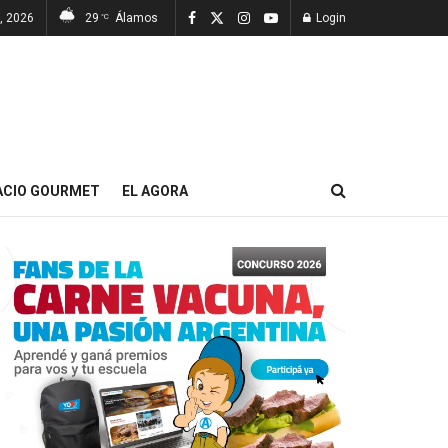
7, 2026
29
Álamos
Login
°C
ACIO GOURMET
EL AGORA