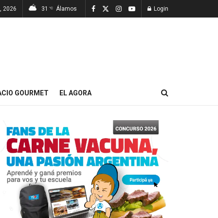
, 2026
31
Álamos
Login
°C
ACIO GOURMET
EL AGORA