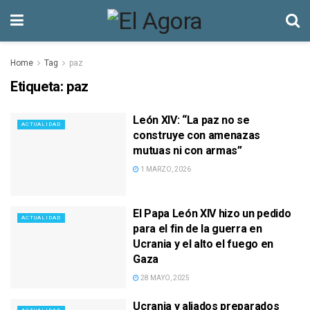
Home
Tag
paz
Etiqueta:
paz
León XIV: “La paz no se
ACTUALIDAD
construye con amenazas
mutuas ni con armas”
1 MARZO, 2026
El Papa León XIV hizo un pedido
ACTUALIDAD
para el fin de la guerra en
Ucrania y el alto el fuego en
Gaza
28 MAYO, 2025
Ucrania y aliados preparados