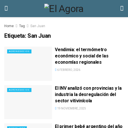
Home
Tag
San Juan
Etiqueta:
San Juan
Vendimia: el termómetro
AGRONEGOCIOS
económico y social de las
economías regionales
6 FEBRERO, 2026
El INV analizó con provincias y la
AGRONEGOCIOS
industria la desregulación del
sector vitivinícola
19 NOVIEMBRE, 2025
El primer bebé argentino del año