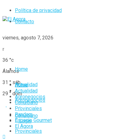
Política de privacidad
Contacto
viernes, agosto 7, 2026
36
°c
Home
Álamos
31
°
sáb
Actualidad
Home
Actualidad
29
°
dom
Agronegocios
Agronegocios
Conurbano
Provinciales
Random
Conurbano
Espacio Gourmet
Login
El Agora
Provinciales