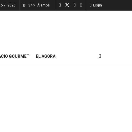
to 7, 2026
34
Álamos
Login
°C
ACIO GOURMET
EL AGORA