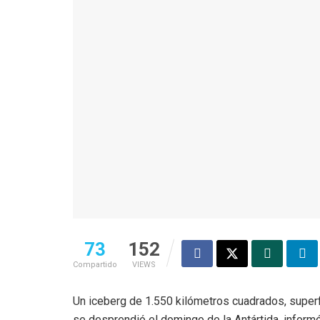
73
152
Compartido
VIEWS
Un iceberg de 1.550 kilómetros cuadrados, superf
se desprendió el domingo de la Antártida, informó