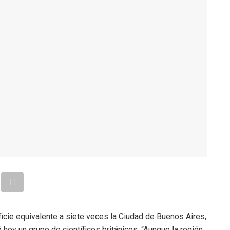
icie equivalente a siete veces la Ciudad de Buenos Aires,
 hoy un grupo de científicos británicos. “Aunque la región