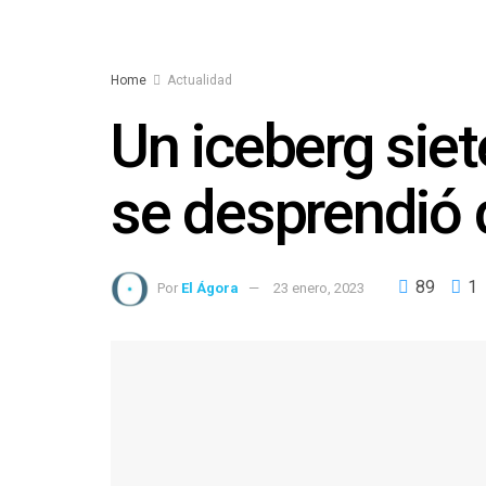
Home
Actualidad
Un iceberg sie
se desprendió 
89
1
Por
El Ágora
23 enero, 2023