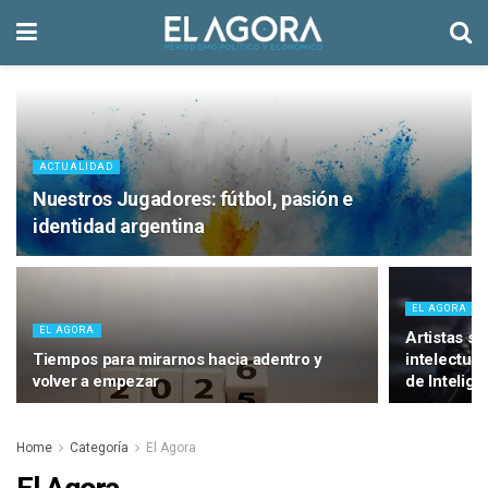
ACTUALIDAD
Nuestros Jugadores: fútbol, pasión e
identidad argentina
EL AGORA
EL AGORA
Artistas s
Tiempos para mirarnos hacia adentro y
intelectual
volver a empezar
de Inteligen
Home
Categoría
El Agora