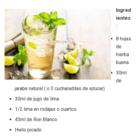
Ingred
ientes
:
8 hojas
de
hierba
buena
30ml
de
jarabe natural ( o 3 cucharaditas de azúcar)
30ml de jugo de lima
1/2 lima en rodajas o cuartos
45ml de Ron Blanco
Hielo picado