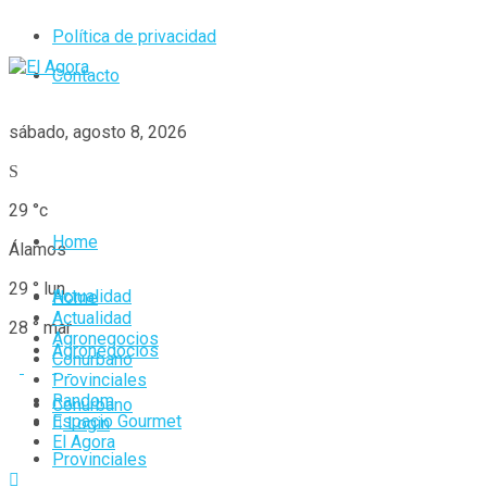
Política de privacidad
Contacto
sábado, agosto 8, 2026
29
°c
Home
Álamos
29
°
lun
Actualidad
Home
Actualidad
28
°
mar
Agronegocios
Agronegocios
Conurbano
Provinciales
Random
Conurbano
Espacio Gourmet
Login
El Agora
Provinciales