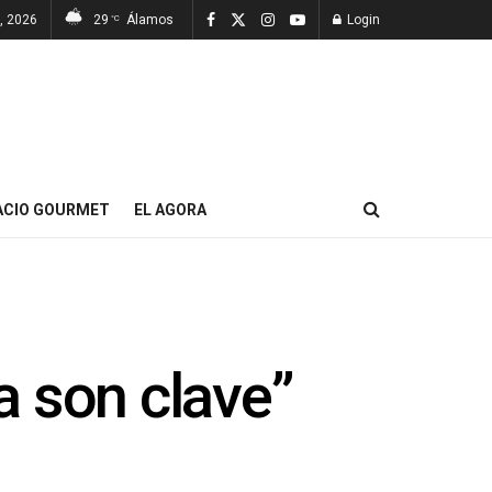
7, 2026
29
Álamos
Login
°C
ACIO GOURMET
EL AGORA
da son clave”