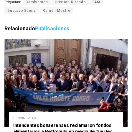
Etiquetas:
Cambiemos
Cristian Ritondo
FAM
Gustavo Sáenz
Ramón Mestre
Relacionado
Publicaciones
PROVINCIALES
Intendentes bonaerenses reclamaron fondos
alimentarios a Pettovello en medio de fuertes