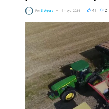
41
2
Por
El Ágora
4 mayo, 2024