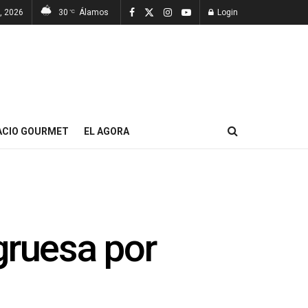
7, 2026
30
Álamos
Login
°C
ACIO GOURMET
EL AGORA
gruesa por