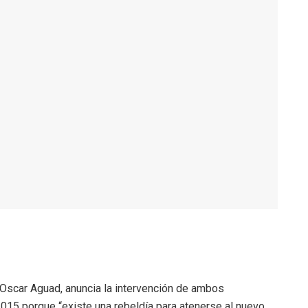
 Oscar Aguad, anuncia la intervención de ambos
015 porque “existe una rebeldía para atenerse al nuevo