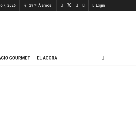
to 7, 2026
29
Álamos
Login
°C
ACIO GOURMET
EL AGORA