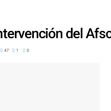
ntervención del Afsca
47
1
0