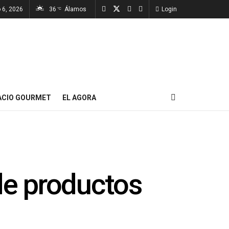
 6, 2026
36
Álamos
Login
°C
ACIO GOURMET
EL AGORA
de productos