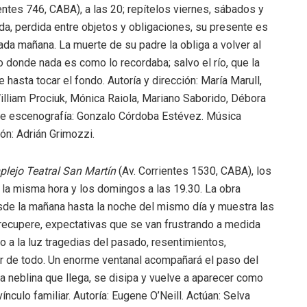
entes 746, CABA), a las 20; repítelos viernes, sábados y
a, perdida entre objetos y obligaciones, su presente es
da mañana. La muerte de su padre la obliga a volver al
 donde nada es como lo recordaba; salvo el río, que la
 hasta tocar el fondo. Autoría y dirección: María Marull,
 William Prociuk, Mónica Raiola, Mariano Saborido, Débora
 de escenografía: Gonzalo Córdoba Estévez. Música
ón: Adrián Grimozzi.
lejo Teatral San Martín
(Av. Corrientes 1530, CABA), los
a la misma hora y los domingos a las 19.30. La obra
esde la mañana hasta la noche del mismo día y muestra las
 recupere, expectativas que se van frustrando a medida
o a la luz tragedias del pasado, resentimientos,
r de todo. Un enorme ventanal acompañará el paso del
na neblina que llega, se disipa y vuelve a aparecer como
nculo familiar. Autoría: Eugene O’Neill. Actúan: Selva