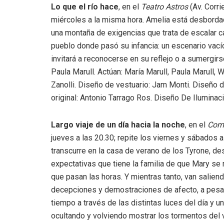
Lo que el río hace
, en el
Teatro Astros
(Av. Corri
miércoles a la misma hora. Amelia está desbordad
una montaña de exigencias que trata de escalar ca
pueblo donde pasó su infancia: un escenario vacío
invitará a reconocerse en su reflejo o a sumergirse
Paula Marull. Actúan: María Marull, Paula Marull,
Zanolli. Diseño de vestuario: Jam Monti. Diseño
original: Antonio Tarrago Ros. Diseño De Iluminaci
Largo viaje de un día hacia la noche
, en el
Comp
jueves a las 20.30; repite los viernes y sábados 
transcurre en la casa de verano de los Tyrone, d
expectativas que tiene la familia de que Mary se
que pasan las horas. Y mientras tanto, van saliend
decepciones y demostraciones de afecto, a pesa
tiempo a través de las distintas luces del día y u
ocultando y volviendo mostrar los tormentos del ví