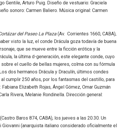
o Gentile, Arturo Puig. Diseño de vestuario: Graciela
iseño sonoro: Carmen Baliero. Música original: Carmen
Cortázar del Paseo La Plaza
(Av. Corrientes 1660, CABA),
aber visto la luz, el conde Drácula goza todavía de buena
sonaje, que se mueve entre la ficción erótica y la
ácula, la última d-generación, este elegante conde, cuyo
 sobre el cuello de bellas mujeres, colma con su fórmula
. Los dos hermanos Drácula y Draculín, últimos condes
l cumplir 250 años, por los fantasmas del castillo, para
an: Fabiana Elizabeth Rojas, Ángel Gómez, Omar Guzmán
Carla Rivera, Melanie Rondinella. Dirección general:
(Castro Baros 874, CABA), los jueves a las 20.30. Un
Giovanni (anarquista italiano considerado oficialmente el