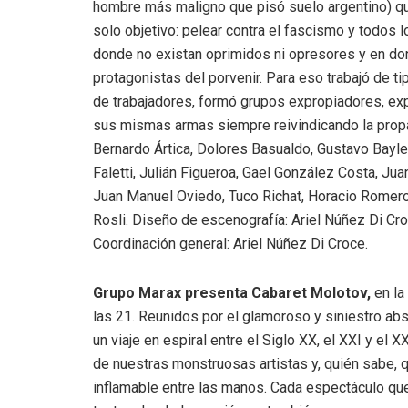
hombre más maligno que pisó suelo argentino) que
solo objetivo: pelear contra el fascismo y todos 
donde no existan oprimidos ni opresores y en donde
protagonistas del porvenir. Para eso trabajó de t
de trabajadores, formó grupos expropiadores, ex
sus mismas armas siempre reivindicando la propag
Bernardo Ártica, Dolores Basualdo, Gustavo Bayley
Faletti, Julián Figueroa, Gael González Costa, Ju
Juan Manuel Oviedo, Tuco Richat, Horacio Romero,
Rosli. Diseño de escenografía: Ariel Núñez Di Cr
Coordinación general: Ariel Núñez Di Croce.
Grupo Marax presenta Cabaret Molotov,
en la
las 21. Reunidos por el glamoroso y siniestro a
un viaje en espiral entre el Siglo XX, el XXI y el 
de nuestras monstruosas artistas y, quién sabe, q
inflamable entre las manos. Cada espectáculo que 