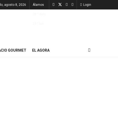
o, agosto 8, 2026
Álamos
Login
28
°
dom
29
°
lun
ACIO GOURMET
EL AGORA