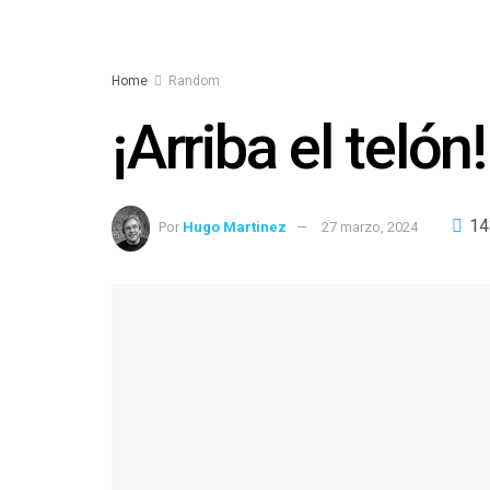
Home
Random
¡Arriba el telón!
14
Por
Hugo Martinez
27 marzo, 2024