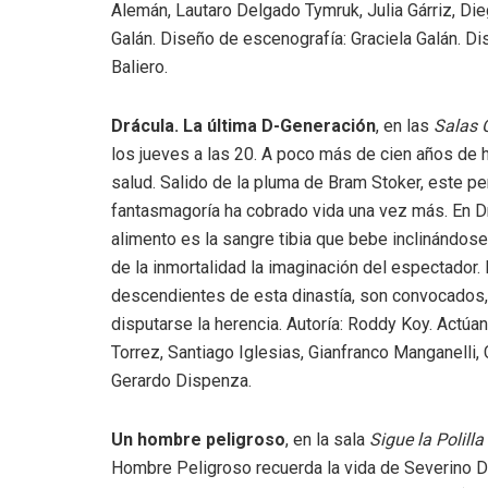
Alemán, Lautaro Delgado Tymruk, Julia Gárriz, Dieg
Galán. Diseño de escenografía: Graciela Galán. D
Baliero.
Drácula. La última D-Generación
, en las
Salas 
los jueves a las 20. A poco más de cien años de h
salud. Salido de la pluma de Bram Stoker, este per
fantasmagoría ha cobrado vida una vez más. En Dr
alimento es la sangre tibia que bebe inclinándose
de la inmortalidad la imaginación del espectador
descendientes de esta dinastía, son convocados, a
disputarse la herencia. Autoría: Roddy Koy. Actú
Torrez, Santiago Iglesias, Gianfranco Manganelli, 
Gerardo Dispenza.
Un hombre peligroso
, en la sala
Sigue la Polilla
Hombre Peligroso recuerda la vida de Severino Di 