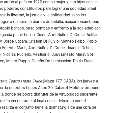
 arribó al país en 1922 con su mujer y sus hijos con un
los poderes constituidos para lograr una sociedad ideal
 la libertad, la justicia y la solidaridad sean los
ipógrafo e imprimió diarios de batalla, acaparó asambleas
propió bancos, puso bombas y enfrentó a la sociedad con
anda por el hecho. Guión: Ariel Núñez Di Croce. Actúan:
, Jorge Capara, Cristian DI Fulvio, Matheo Falbo, Pablo
an Ernesto Marín, Ariel Núñez Di Croce, Joaquín Ochoa,
 Nicolás Ruciello. Vestuario: Juan Ernesto Marín, Sol
oce, Mauro Puppo. Diseño De Iluminación: Paula Fraga.
 sala
Teatro Hasta Trilce
(Maza 177, CABA), los jueves a
bsurdo de estos Locos Años 20, Cabaret Molotov propone
XXII, donde se podrá disfrutar de la virtuosidad sugerente
uizás encontrarse al final con un delicioso cóctel
realiza el conjunto tiene la dramaturgia de una obra de