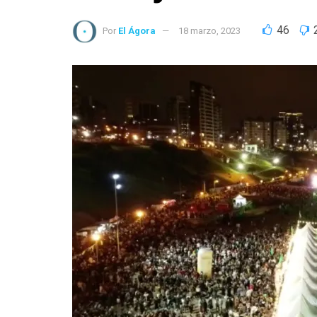
46
Por
El Ágora
18 marzo, 2023