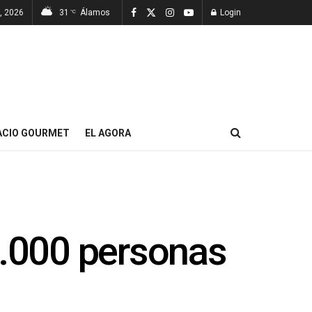
, 2026
31
Álamos
Login
°C
ACIO GOURMET
EL AGORA
0.000 personas