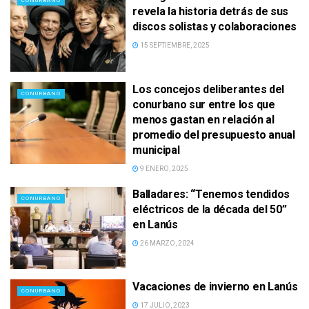
CONURBANO
revela la historia detrás de sus
discos solistas y colaboraciones
15 SEPTIEMBRE, 2025
Los concejos deliberantes del
CONURBANO
conurbano sur entre los que
menos gastan en relación al
promedio del presupuesto anual
municipal
9 ENERO, 2025
Balladares: “Tenemos tendidos
CONURBANO
eléctricos de la década del 50”
en Lanús
26 MARZO, 2024
Vacaciones de invierno en Lanús
CONURBANO
17 JULIO, 2023