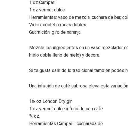
1 oz Campari
1 oz vermut dulce
Herramientas: vaso de mezcla, cuchara de bar, co
Vidrio: cóctel o rocas dobles
Guarnición: giro de naranja
Mezcle los ingredientes en un vaso mezclador con
hielo doble lleno de hielo) y decore.
Si te gusta salir de lo tradicional también podes 
Una infusión de café sabrosa eleva esta variació
1½ oz London Dry gin
1 oz vermut dulce infundido con café
¾ oz.
Herramientas Campari : cucharada de