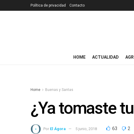
Política de privacidad
Contacto
HOME
ACTUALIDAD
AGR
Home
Buenas y Santas
¿Ya tomaste tu
63
2
Por
El Ágora
5 junio, 2018