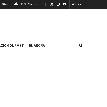
7, 2026
32
Álamos
Login
°C
ACIO GOURMET
EL AGORA