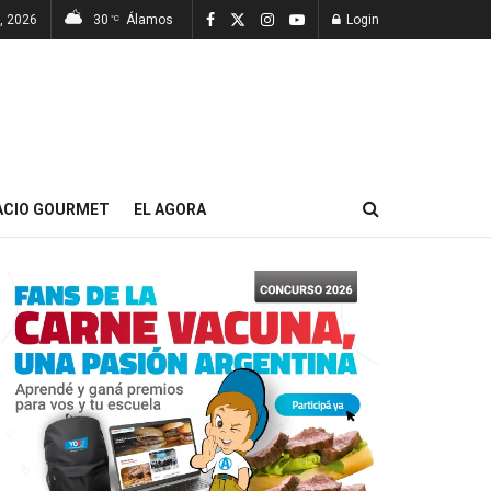
7, 2026
30
Álamos
Login
°C
ACIO GOURMET
EL AGORA