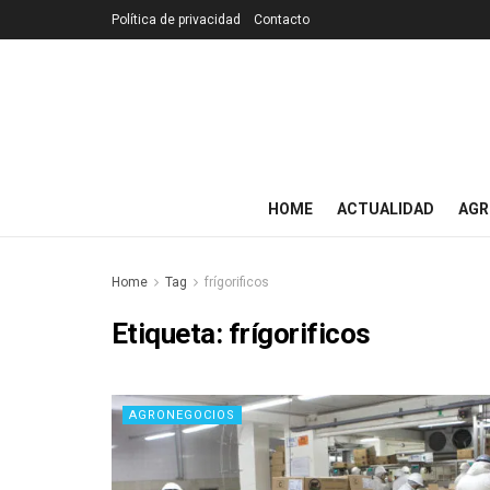
Política de privacidad
Contacto
HOME
ACTUALIDAD
AGR
Home
Tag
frígorificos
Etiqueta:
frígorificos
AGRONEGOCIOS