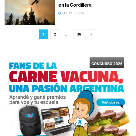
en la Cordillera
6 FEBRERO, 2026
1
2
…
38