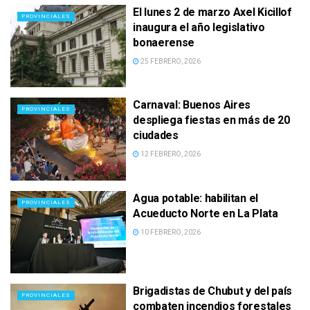
El lunes 2 de marzo Axel Kicillof
PROVINCIALES
inaugura el año legislativo
bonaerense
25 FEBRERO, 2026
Carnaval: Buenos Aires
PROVINCIALES
despliega fiestas en más de 20
ciudades
12 FEBRERO, 2026
Agua potable: habilitan el
PROVINCIALES
Acueducto Norte en La Plata
10 FEBRERO, 2026
Brigadistas de Chubut y del país
PROVINCIALES
combaten incendios forestales