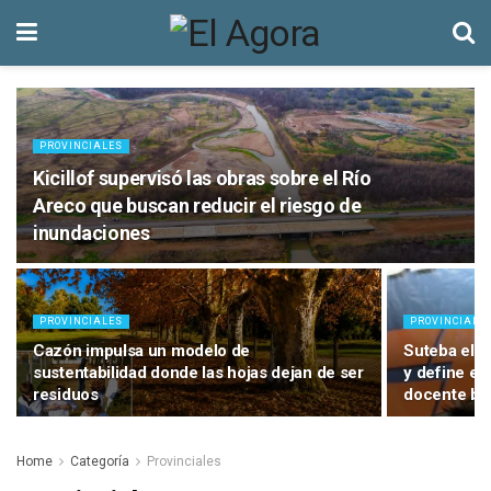
PROVINCIALES
Kicillof supervisó las obras sobre el Río
Areco que buscan reducir el riesgo de
inundaciones
PROVINCIALES
PROVINCIALE
Cazón impulsa un modelo de
Suteba elig
sustentabilidad donde las hojas dejan de ser
y define el 
residuos
docente bo
Home
Categoría
Provinciales