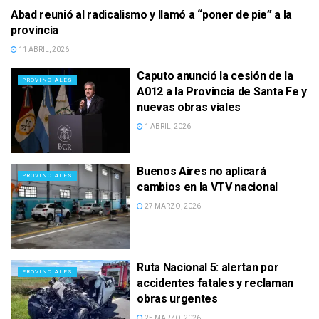
Abad reunió al radicalismo y llamó a “poner de pie” a la
PROVINCIALES
provincia
11 ABRIL, 2026
Caputo anunció la cesión de la
PROVINCIALES
A012 a la Provincia de Santa Fe y
nuevas obras viales
1 ABRIL, 2026
Buenos Aires no aplicará
PROVINCIALES
cambios en la VTV nacional
27 MARZO, 2026
Ruta Nacional 5: alertan por
PROVINCIALES
accidentes fatales y reclaman
obras urgentes
25 MARZO, 2026