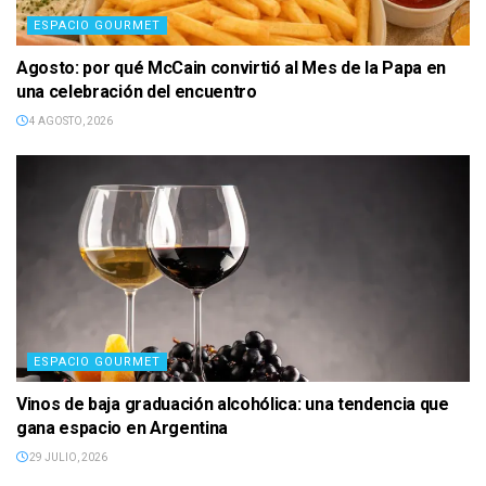
di
ESPACIO GOURMET
attività
sessuale
Agosto: por qué McCain convirtió al Mes de la Papa en
più
una celebración del encuentro
lunga,
4 AGOSTO, 2026
in
Italia
acquistare
Viagra
Generico
online
è
la
scelta
migliore.
ESPACIO GOURMET
Vinos de baja graduación alcohólica: una tendencia que
gana espacio en Argentina
29 JULIO, 2026