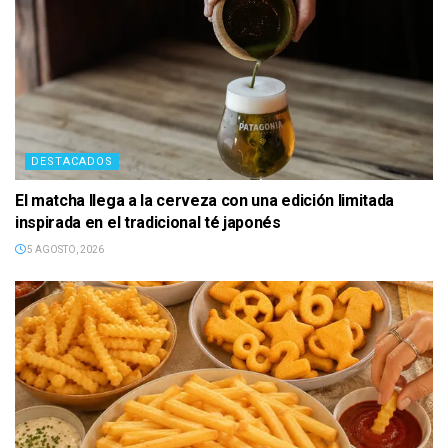
Viagra
Generico
rispetto
alla
sua
controparte
di
DESTACADOS
marca
è
El matcha llega a la cerveza con una edición limitada
il
inspirada en el tradicional té japonés
suo
5 AGOSTO, 2026
costo
inferiore.
Per
i
pazienti
che
desiderano
una
finestra