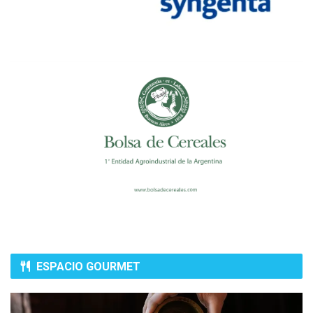
Un
ESPACIO GOURMET
vantaggio
significativo
del