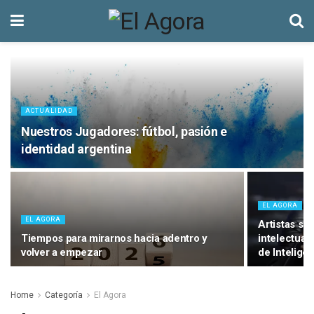
ACTUALIDAD
Nuestros Jugadores: fútbol, pasión e
identidad argentina
EL AGORA
EL AGORA
Artistas se
Tiempos para mirarnos hacia adentro y
intelectual
volver a empezar
de Inteligen
Home
Categoría
El Agora