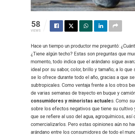
58
VIEWS
Hace un tiempo un productor me preguntó: ¿Cuá
¿Tiene algún techo? Estas son preguntas que much
momento, todo indica que el arándano sigue avanz
ideal por su sabor, color, brillo y tamaño; a lo q
se lo ofrece durante todo el año, gracias a que 
subtropicales. Como ventaja frente a los otros be
de varias semanas de trayecto en buque y camión
consumidores y minoristas actuale
s. Como sue
sobre los efectos negativos que tiene su cultivo 
que se refiere al uso del agua, agroquímicos, as
comercializarlos. Pero estas opiniones aún no hace
arándano entre los consumidores de todo el mundo