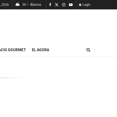
, 2026
35
Álamos
Login
°C
ACIO GOURMET
EL AGORA