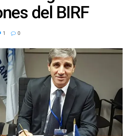
nes del BIRF
1
0