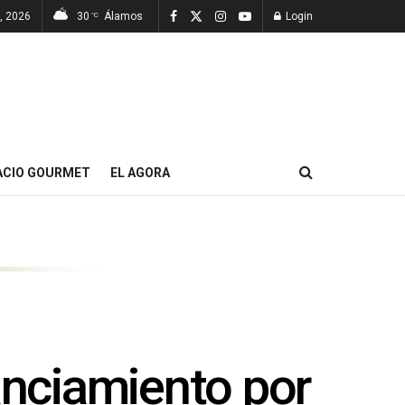
, 2026
30
Álamos
Login
°C
ACIO GOURMET
EL AGORA
anciamiento por