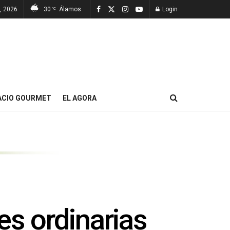
, 2026
30
Álamos
Login
°C
ACIO GOURMET
EL AGORA
es ordinarias