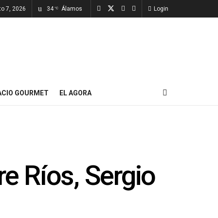
to 7, 2026
34
Álamos
Login
°C
ACIO GOURMET
EL AGORA
re Ríos, Sergio