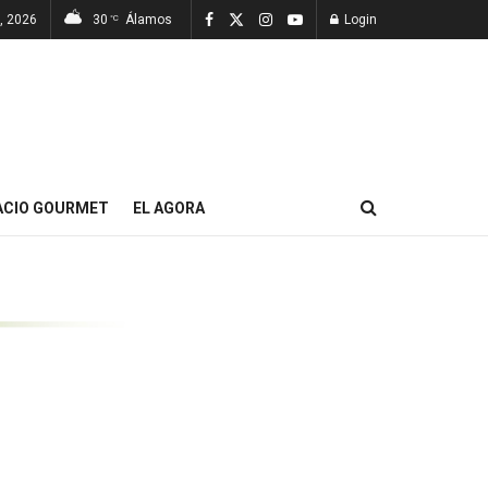
, 2026
30
Álamos
Login
°C
ACIO GOURMET
EL AGORA