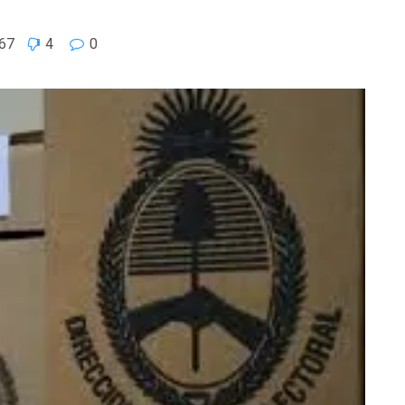
67
4
0