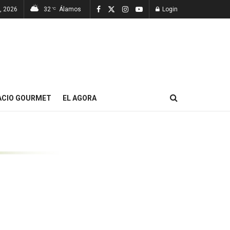
, 2026
32
Álamos
Login
°C
ACIO GOURMET
EL AGORA