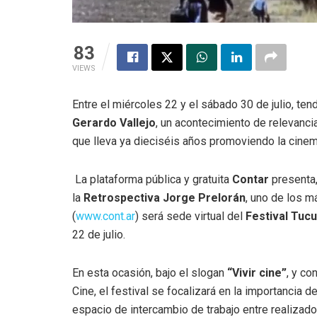
83
VIEWS
Entre el miércoles 22 y el sábado 30 de julio, tend
Gerardo Vallejo
, un acontecimiento de relevancia
que lleva ya dieciséis años promoviendo la cinem
La plataforma pública y gratuita
Contar
presenta,
la
Retrospectiva Jorge Prelorán
, uno de los m
(
www.cont.ar
) será sede virtual del
Festival Tuc
22 de julio.
En esta ocasión, bajo el slogan
“Vivir cine”
, y co
Cine, el festival se focalizará en la importancia
espacio de intercambio de trabajo entre realizado