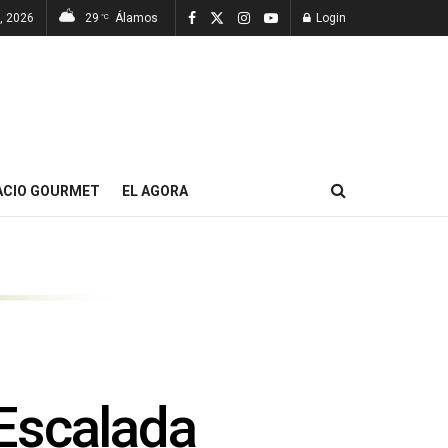
, 2026
29
Álamos
Login
°C
ACIO GOURMET
EL AGORA
Escalada