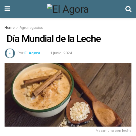
Home
Agronegocios
Día Mundial de la Leche
Por
El Ágora
1 junio, 2024
Mazamorra con leche