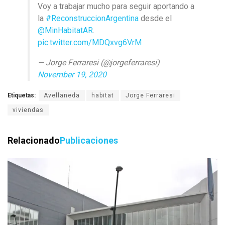
Voy a trabajar mucho para seguir aportando a
la
#ReconstruccionArgentina
desde el
@MinHabitatAR
.
pic.twitter.com/MDQxvg6VrM
— Jorge Ferraresi (@jorgeferraresi)
November 19, 2020
Etiquetas:
Avellaneda
habitat
Jorge Ferraresi
viviendas
Relacionado
Publicaciones