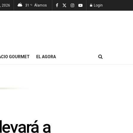
, 2026
31
Álamos
Login
°C
ACIO GOURMET
EL AGORA
levará a