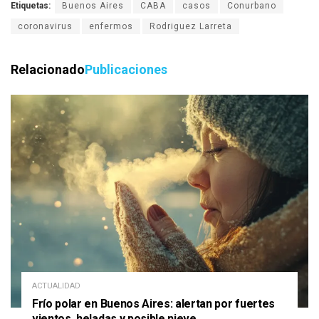
Etiquetas:
Buenos Aires
CABA
casos
Conurbano
coronavirus
enfermos
Rodriguez Larreta
Relacionado
Publicaciones
ACTUALIDAD
Frío polar en Buenos Aires: alertan por fuertes
vientos, heladas y posible nieve